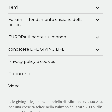
menu
child
apri
Temi
i
menu
child
apri
Forum1: Il fondamento cristiano della
i
politica
menu
child
apri
EUROPA, il ponte sul mondo
i
menu
child
apri
conoscere LIFE GIVING LIFE
i
menu
child
Privacy policy e cookies
File incontri
Video
Life giving-life, il nuovo modello di sviluppo UNIVERSALE
per una crescita felice nello sviluppo della vita
Proudly