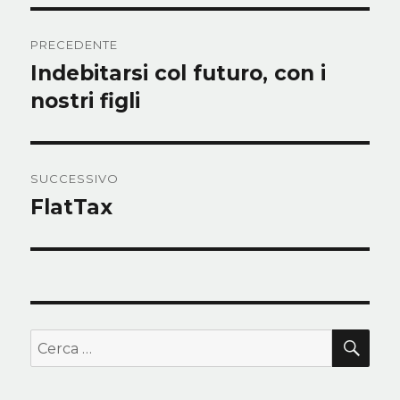
Navigazione
PRECEDENTE
articoli
Indebitarsi col futuro, con i
Articolo
precedente:
nostri figli
SUCCESSIVO
FlatTax
Articolo
successivo:
CER
Cerca: