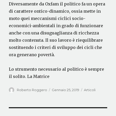
Diversamente da Oxfam il politico fa un opera
di carattere ontico-dinamico, ossia mette in
moto quei meccanismi ciclici socio-
economici-ambientali in grado di funzionare
anche con una disuguaglianza di ricchezza
molto contenuta. Il suo lavoro è riequilibrare
sostituendo i criteri di sviluppo dei cicli che
ora generano povertà.
Lo strumento necessario al politico è sempre
il solito. La Matrice
Autore
Pubblicato
Categorie
Roberto Roggero
Gennaio 25, 2019
Articoli
il