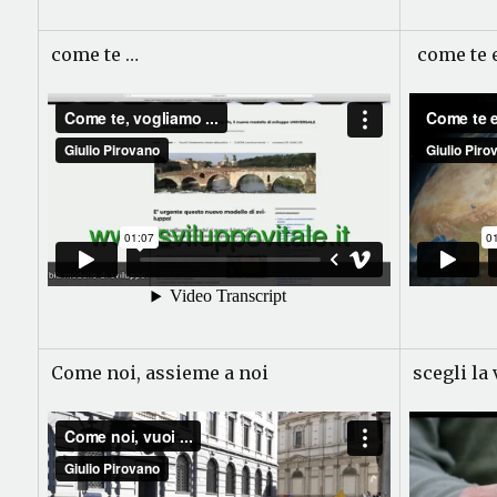
come te …
come te e
Come noi, assieme a noi
scegli la 