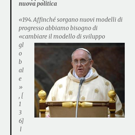
nuova politica
«194. Affinché sorgano nuovi modelli di
progresso abbiamo bisogno di
«
cambiare il modello di sviluppo
gl
o
b
al
e
»
, [
1
3
6]
l