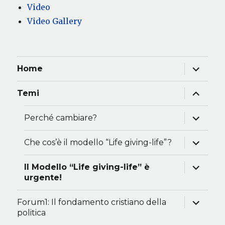
Video
Video Gallery
apri
Home
i
menu
child
apri
Temi
i
menu
child
apri
Perché cambiare?
i
menu
child
apri
Che cos’è il modello “Life giving-life”?
i
menu
child
apri
Il Modello “Life giving-life” è
i
urgente!
menu
child
apri
Forum1: Il fondamento cristiano della
i
politica
menu
child