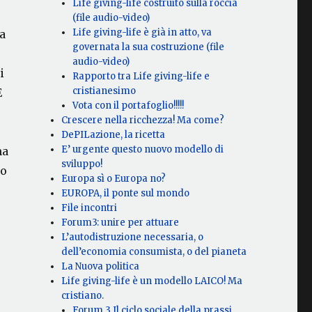
Life giving-life costruito sulla roccia
(file audio-video)
Life giving-life è già in atto, va
sa
governata la sua costruzione (file
audio-video)
i
Rapporto tra Life giving-life e
cristianesimo
E
Vota con il portafoglio!!!!!
Crescere nella ricchezza! Ma come?
DePILazione, la ricetta
E’ urgente questo nuovo modello di
ma
sviluppo!
do
Europa sì o Europa no?
EUROPA, il ponte sul mondo
File incontri
Forum3: unire per attuare
L’autodistruzione necessaria, o
dell’economia consumista, o del pianeta
La Nuova politica
Life giving-life è un modello LAICO! Ma
cristiano.
Forum 3 Il ciclo sociale della prassi