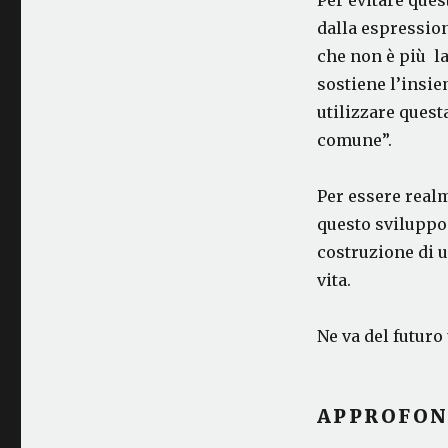
Per evitare ques
dalla espression
che non è più la
sostiene l’insie
utilizzare quest
comune”.
Per essere real
questo sviluppo
costruzione di u
vita.
Ne va del futur
APPROFON