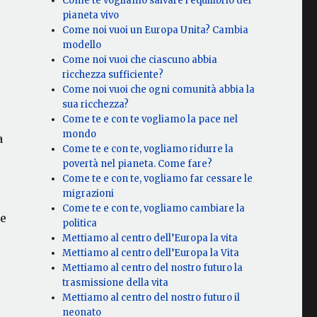
Come te vogliamo salvare l’equilibrio del
pianeta vivo
Come noi vuoi un Europa Unita? Cambia
modello
Come noi vuoi che ciascuno abbia
ricchezza sufficiente?
Come noi vuoi che ogni comunità abbia la
sua ricchezza?
Come te e con te vogliamo la pace nel
mondo
a
Come te e con te, vogliamo ridurre la
povertà nel pianeta. Come fare?
Come te e con te, vogliamo far cessare le
migrazioni
Come te e con te, vogliamo cambiare la
 e
politica
Mettiamo al centro dell’Europa la vita
Mettiamo al centro dell’Europa la Vita
Mettiamo al centro del nostro futuro la
trasmissione della vita
Mettiamo al centro del nostro futuro il
neonato