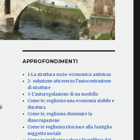
APPROFONDIMENTI
1-La struttura socio-economica antivirus
2- soluzione attraverso l’autocostruzione
di strutture
3-L’autoregolazione di un modello
Come te, vogliamo una economia stabile e
é
duratura
Come te, vogliamo diminuire la
disoccupazione
Come te vogliamo ritornare alla famiglia
soggetto sociale