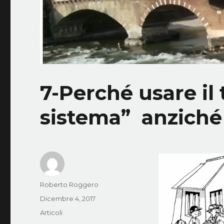
7-Perché usare il
sistema” anzich
Autore
Roberto Roggero
Pubblicato
Dicembre 4, 2017
il
Categorie
Articoli