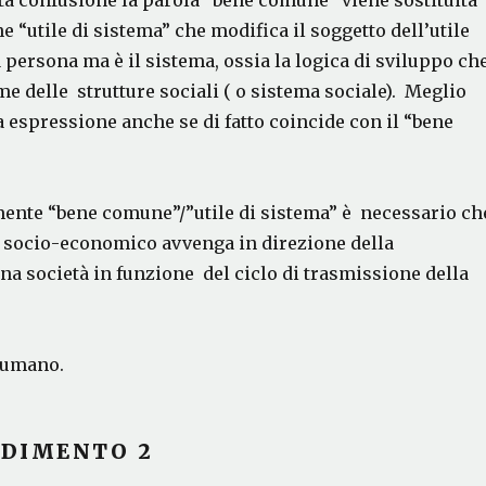
ta confusione la parola “bene comune” viene sostituita
e “utile di sistema” che modifica il soggetto dell’utile
 persona ma è il sistema, ossia la logica di sviluppo ch
me delle strutture sociali ( o sistema sociale). Meglio
a espressione anche se di fatto coincide con il “bene
mente “bene comune”/”utile di sistema” è necessario ch
 socio-economico avvenga in direzione della
na società in funzione del ciclo di trasmissione della
o umano.
DIMENTO 2