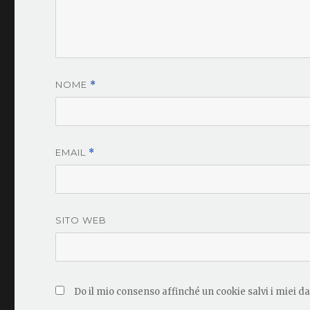
NOME
*
EMAIL
*
SITO WEB
Do il mio consenso affinché un cookie salvi i miei d