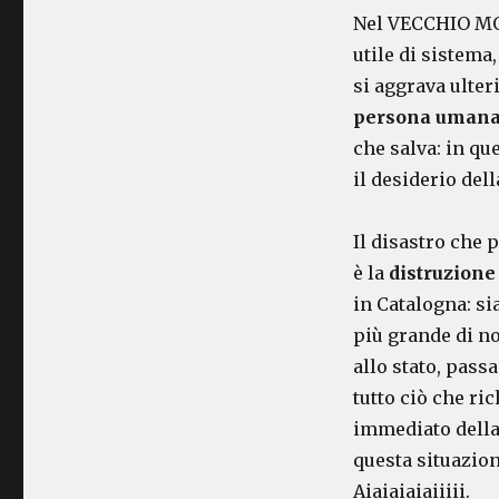
Nel VECCHIO MOD
utile di sistema,
si aggrava ulter
persona umana 
che salva: in q
il desiderio del
Il disastro che 
è la
distruzione 
in Catalogna: si
più grande di no
allo stato, passa
tutto ciò che ri
immediato della
questa situazion
Aiaiaiaiaiiiii.