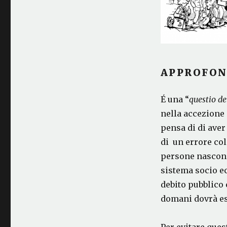
APPROFON
É una “
questio de
nella accezione
pensa di di aver 
di un errore co
persone nascon
sistema socio e
debito pubblico
domani dovrà ess