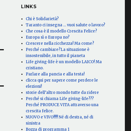
LINKS
Chi è Solidarietà?
Taranto ci insegna … vuoi salute o lavoro?
Che cosa è il modello Crescita Felice?
Europa sì o Europa no?
Crescere nella ricchezza! Ma come?
Perché cambiare?La situazione è
insostenibile, in tutto il pianeta
Life giving-life è un modello LAICO! Ma
cristiano.
Parlare alla pancia e alla testa!
clicca qui per sapere come perdere le
elezioni!
storie dell’altro mondo tutte da ridere
Perché si chiama Life giving-life???
Perché PRODUCE VITA attraverso una
crescita felice.
NUOVO e VIVO!!!!! Né di destra, né di
sinistra
Bozza di programma 1