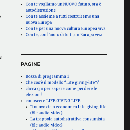
Con te vogliamo un NUOVO futuro, ora è
autodistruzione
e
Con te assieme a tutti costruiremo una
nuova Europa
Con te per una nuova cultura Europea viva
Con te, con l’aiuto di tutti, un Europa viva
e
PAGINE
Bozza di programma 1
Che cos’è il modello “Life giving-life”?
clicca qui per sapere come perdere le
elezioni!
conoscere LIFE GIVING LIFE
Il nuovo ciclo economico Life giving-life
(file audio-video)
La trappola autodistruttiva consumista
(file audio-video)