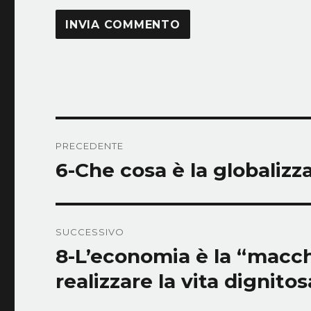
Navigazione
PRECEDENTE
articoli
6-Che cosa è la globaliz
Articolo
precedente:
SUCCESSIVO
8-L’economia è la “macch
Articolo
successivo:
realizzare la vita dignito