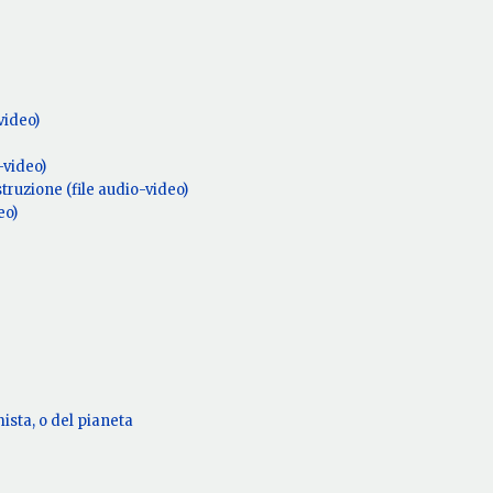
video)
-video)
struzione (file audio-video)
eo)
ista, o del pianeta