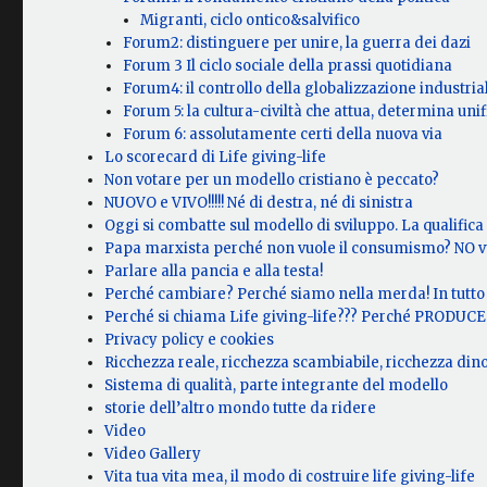
Migranti, ciclo ontico&salvifico
Forum2: distinguere per unire, la guerra dei dazi
Forum 3 Il ciclo sociale della prassi quotidiana
Forum4: il controllo della globalizzazione industria
Forum 5: la cultura-civiltà che attua, determina unifi
Forum 6: assolutamente certi della nuova via
Lo scorecard di Life giving-life
Non votare per un modello cristiano è peccato?
NUOVO e VIVO!!!!! Né di destra, né di sinistra
Oggi si combatte sul modello di sviluppo. La qualific
Papa marxista perché non vuole il consumismo? NO v
Parlare alla pancia e alla testa!
Perché cambiare? Perché siamo nella merda! In tutto 
Perché si chiama Life giving-life??? Perché PRODUCE V
Privacy policy e cookies
Ricchezza reale, ricchezza scambiabile, ricchezza di
Sistema di qualità, parte integrante del modello
storie dell’altro mondo tutte da ridere
Video
Video Gallery
Vita tua vita mea, il modo di costruire life giving-life