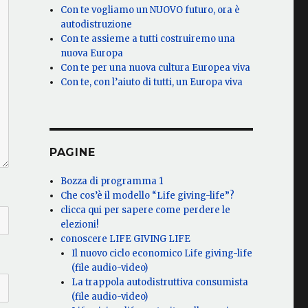
Con te vogliamo un NUOVO futuro, ora è
autodistruzione
Con te assieme a tutti costruiremo una
nuova Europa
Con te per una nuova cultura Europea viva
Con te, con l’aiuto di tutti, un Europa viva
PAGINE
Bozza di programma 1
Che cos’è il modello “Life giving-life”?
clicca qui per sapere come perdere le
elezioni!
conoscere LIFE GIVING LIFE
Il nuovo ciclo economico Life giving-life
(file audio-video)
La trappola autodistruttiva consumista
(file audio-video)