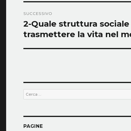
SUCCESSIVO
2-Quale struttura social
Articolo
successivo:
trasmettere la vita nel mo
Cerca:
PAGINE