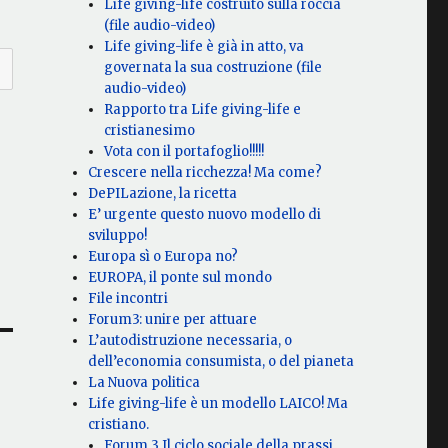
Life giving-life costruito sulla roccia
(file audio-video)
Life giving-life è già in atto, va
governata la sua costruzione (file
audio-video)
Rapporto tra Life giving-life e
cristianesimo
Vota con il portafoglio!!!!!
Crescere nella ricchezza! Ma come?
DePILazione, la ricetta
E’ urgente questo nuovo modello di
sviluppo!
Europa sì o Europa no?
EUROPA, il ponte sul mondo
File incontri
Forum3: unire per attuare
L’autodistruzione necessaria, o
dell’economia consumista, o del pianeta
La Nuova politica
Life giving-life è un modello LAICO! Ma
cristiano.
Forum 3 Il ciclo sociale della prassi