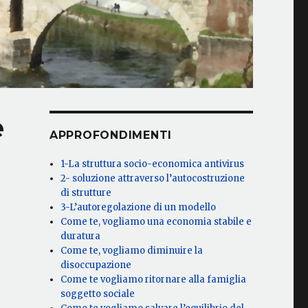
e
APPROFONDIMENTI
1-La struttura socio-economica antivirus
2- soluzione attraverso l’autocostruzione
di strutture
3-L’autoregolazione di un modello
Come te, vogliamo una economia stabile e
duratura
Come te, vogliamo diminuire la
disoccupazione
Come te vogliamo ritornare alla famiglia
soggetto sociale