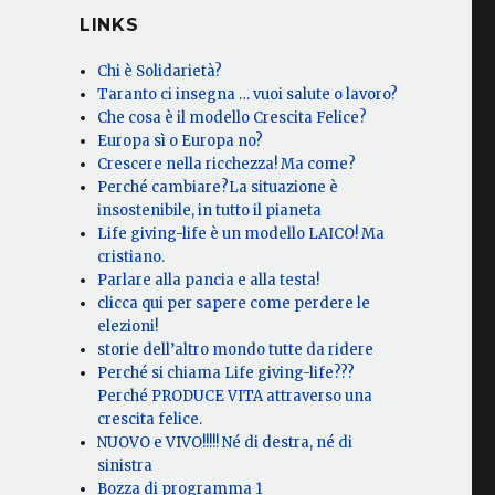
LINKS
Chi è Solidarietà?
Taranto ci insegna … vuoi salute o lavoro?
Che cosa è il modello Crescita Felice?
Europa sì o Europa no?
Crescere nella ricchezza! Ma come?
Perché cambiare?La situazione è
insostenibile, in tutto il pianeta
Life giving-life è un modello LAICO! Ma
cristiano.
Parlare alla pancia e alla testa!
clicca qui per sapere come perdere le
elezioni!
storie dell’altro mondo tutte da ridere
Perché si chiama Life giving-life???
Perché PRODUCE VITA attraverso una
crescita felice.
NUOVO e VIVO!!!!! Né di destra, né di
sinistra
Bozza di programma 1