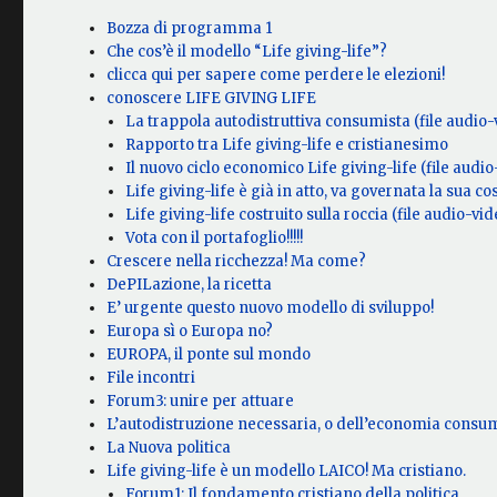
Bozza di programma 1
Che cos’è il modello “Life giving-life”?
clicca qui per sapere come perdere le elezioni!
conoscere LIFE GIVING LIFE
La trappola autodistruttiva consumista (file audio-
Rapporto tra Life giving-life e cristianesimo
Il nuovo ciclo economico Life giving-life (file audio
Life giving-life è già in atto, va governata la sua co
Life giving-life costruito sulla roccia (file audio-vid
Vota con il portafoglio!!!!!
Crescere nella ricchezza! Ma come?
DePILazione, la ricetta
E’ urgente questo nuovo modello di sviluppo!
Europa sì o Europa no?
EUROPA, il ponte sul mondo
File incontri
Forum3: unire per attuare
L’autodistruzione necessaria, o dell’economia consum
La Nuova politica
Life giving-life è un modello LAICO! Ma cristiano.
Forum1: Il fondamento cristiano della politica