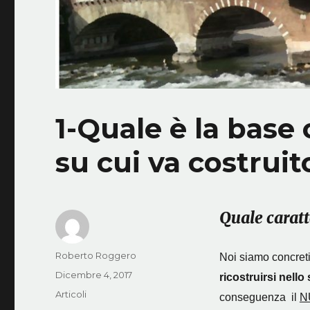
1-Quale è la base
su cui va costrui
Quale caratt
Autore
Roberto Roggero
Noi siamo concreti
Pubblicato
Dicembre 4, 2017
ricostruirsi nell
il
Categorie
Articoli
conseguenza il
N