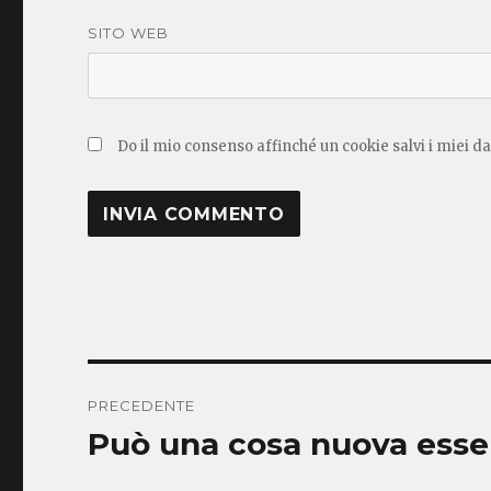
SITO WEB
Do il mio consenso affinché un cookie salvi i miei d
Navigazione
PRECEDENTE
articoli
Può una cosa nuova esser
Articolo
precedente: