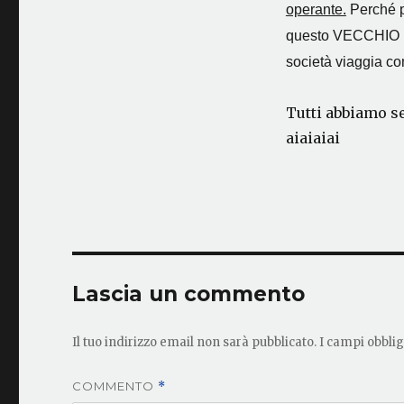
operante.
Perché p
questo VECCHIO MO
società viaggia co
Tutti abbiamo se
aiaiaiai
Lascia un commento
Il tuo indirizzo email non sarà pubblicato.
I campi obbli
COMMENTO
*