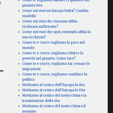
Come te vogliamo salvare l’equilibrio del
n
pianeta vivo
Come noi vuoi un Europa Unita? Cambia
modello
Come noi vuoi che ciascuno abbia
ricchezza sufficiente?
Come noi vuoi che ogni comunità abbia la
sua ricchezza?
Come te e con te vogliamo la pace nel
mondo
Come te e con te, vogliamo ridurre la
povertà nel pianeta. Come fare?
Come te e con te, vogliamo far cessare le
migrazioni
Come te e con te, vogliamo cambiare la
politica
Mettiamo al centro dell’Europa la vita
Mettiamo al centro dell’Europa la Vita
Mettiamo al centro del nostro futuro la
trasmissione della vita
Mettiamo al centro del nostro futuro il
neonato