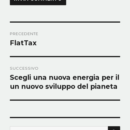
Navigazione
PRECEDENTE
articoli
FlatTax
Articolo
precedente:
SUCCESSIVO
Scegli una nuova energia per il
Articolo
successivo:
un nuovo sviluppo del pianeta
CER
Cerca: