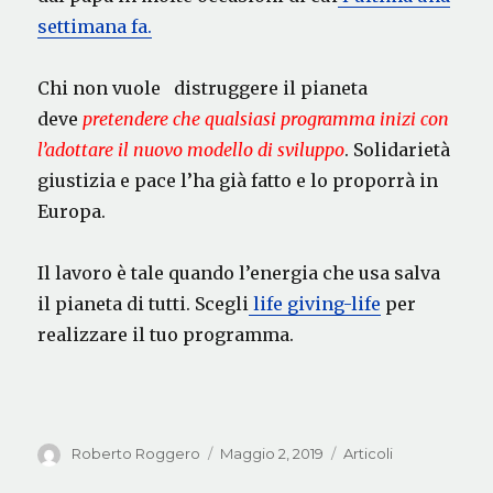
settimana fa.
Chi non vuole distruggere il pianeta
deve
pretendere che qualsiasi programma inizi con
l’adottare il nuovo modello di sviluppo
. Solidarietà
giustizia e pace l’ha già fatto e lo proporrà in
Europa.
Il lavoro è tale quando l’energia che usa salva
il pianeta di tutti. Scegli
life giving-life
per
realizzare il tuo programma.
Autore
Pubblicato
Categorie
Roberto Roggero
Maggio 2, 2019
Articoli
il