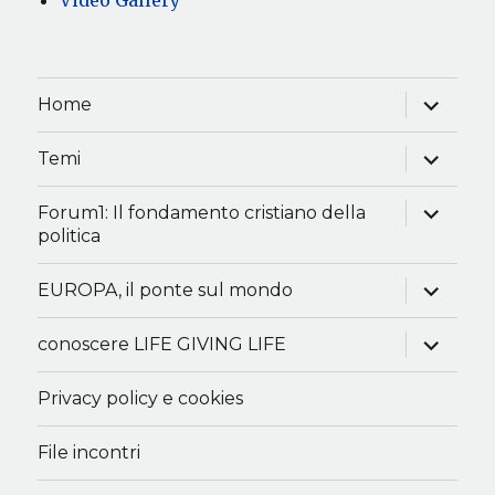
apri
Home
i
menu
child
apri
Temi
i
menu
child
apri
Forum1: Il fondamento cristiano della
i
politica
menu
child
apri
EUROPA, il ponte sul mondo
i
menu
child
apri
conoscere LIFE GIVING LIFE
i
menu
child
Privacy policy e cookies
File incontri