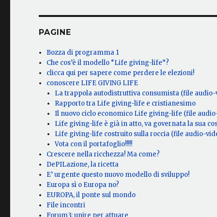
PAGINE
Bozza di programma 1
Che cos’è il modello “Life giving-life”?
clicca qui per sapere come perdere le elezioni!
conoscere LIFE GIVING LIFE
La trappola autodistruttiva consumista (file audio-
Rapporto tra Life giving-life e cristianesimo
Il nuovo ciclo economico Life giving-life (file audio
Life giving-life è già in atto, va governata la sua co
Life giving-life costruito sulla roccia (file audio-vid
Vota con il portafoglio!!!!!
Crescere nella ricchezza! Ma come?
DePILazione, la ricetta
E’ urgente questo nuovo modello di sviluppo!
Europa sì o Europa no?
EUROPA, il ponte sul mondo
File incontri
Forum3: unire per attuare