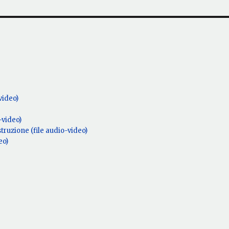
video)
-video)
struzione (file audio-video)
eo)