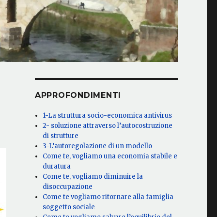
APPROFONDIMENTI
1-La struttura socio-economica antivirus
2- soluzione attraverso l’autocostruzione
di strutture
3-L’autoregolazione di un modello
Come te, vogliamo una economia stabile e
duratura
Come te, vogliamo diminuire la
disoccupazione
Come te vogliamo ritornare alla famiglia
soggetto sociale