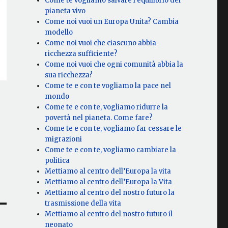
Come te vogliamo salvare l’equilibrio del
pianeta vivo
Come noi vuoi un Europa Unita? Cambia
modello
Come noi vuoi che ciascuno abbia
ricchezza sufficiente?
Come noi vuoi che ogni comunità abbia la
sua ricchezza?
Come te e con te vogliamo la pace nel
mondo
Come te e con te, vogliamo ridurre la
povertà nel pianeta. Come fare?
Come te e con te, vogliamo far cessare le
migrazioni
Come te e con te, vogliamo cambiare la
politica
Mettiamo al centro dell’Europa la vita
Mettiamo al centro dell’Europa la Vita
Mettiamo al centro del nostro futuro la
trasmissione della vita
Mettiamo al centro del nostro futuro il
neonato