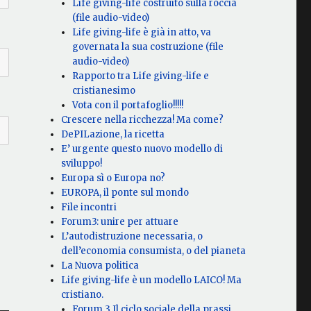
Life giving-life costruito sulla roccia
(file audio-video)
Life giving-life è già in atto, va
governata la sua costruzione (file
audio-video)
Rapporto tra Life giving-life e
cristianesimo
Vota con il portafoglio!!!!!
Crescere nella ricchezza! Ma come?
DePILazione, la ricetta
E’ urgente questo nuovo modello di
sviluppo!
Europa sì o Europa no?
EUROPA, il ponte sul mondo
File incontri
Forum3: unire per attuare
L’autodistruzione necessaria, o
dell’economia consumista, o del pianeta
La Nuova politica
Life giving-life è un modello LAICO! Ma
cristiano.
Forum 3 Il ciclo sociale della prassi