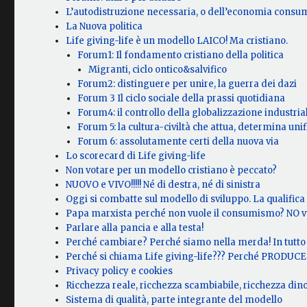
L’autodistruzione necessaria, o dell’economia consum
La Nuova politica
Life giving-life è un modello LAICO! Ma cristiano.
Forum1: Il fondamento cristiano della politica
Migranti, ciclo ontico&salvifico
Forum2: distinguere per unire, la guerra dei dazi
Forum 3 Il ciclo sociale della prassi quotidiana
Forum4: il controllo della globalizzazione industria
Forum 5: la cultura-civiltà che attua, determina unifi
Forum 6: assolutamente certi della nuova via
Lo scorecard di Life giving-life
Non votare per un modello cristiano è peccato?
NUOVO e VIVO!!!!! Né di destra, né di sinistra
Oggi si combatte sul modello di sviluppo. La qualific
Papa marxista perché non vuole il consumismo? NO v
Parlare alla pancia e alla testa!
Perché cambiare? Perché siamo nella merda! In tutto 
Perché si chiama Life giving-life??? Perché PRODUCE V
Privacy policy e cookies
Ricchezza reale, ricchezza scambiabile, ricchezza di
Sistema di qualità, parte integrante del modello