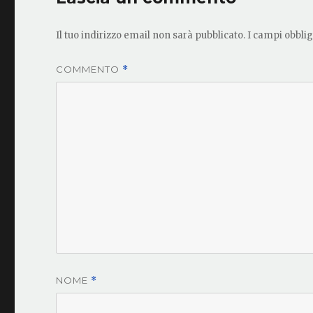
Il tuo indirizzo email non sarà pubblicato.
I campi obbli
COMMENTO
*
NOME
*