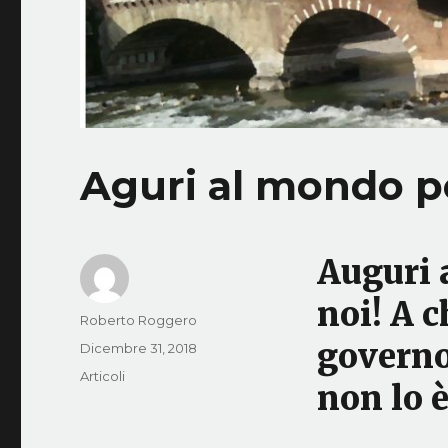
Aguri al mondo p
Auguri a
noi! A c
Autore
Roberto Roggero
governo
Pubblicato
Dicembre 31, 2018
il
Categorie
Articoli
non lo è