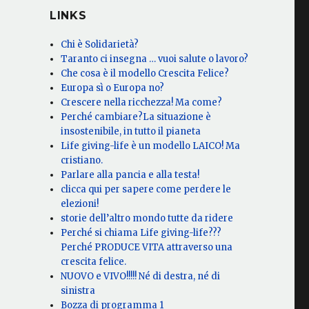
LINKS
Chi è Solidarietà?
Taranto ci insegna … vuoi salute o lavoro?
Che cosa è il modello Crescita Felice?
Europa sì o Europa no?
Crescere nella ricchezza! Ma come?
Perché cambiare?La situazione è
insostenibile, in tutto il pianeta
Life giving-life è un modello LAICO! Ma
cristiano.
Parlare alla pancia e alla testa!
clicca qui per sapere come perdere le
elezioni!
storie dell’altro mondo tutte da ridere
Perché si chiama Life giving-life???
Perché PRODUCE VITA attraverso una
crescita felice.
NUOVO e VIVO!!!!! Né di destra, né di
sinistra
Bozza di programma 1