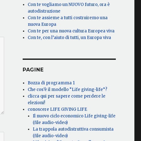
Con te vogliamo un NUOVO futuro, ora è
autodistruzione
Con te assieme a tutti costruiremo una
nuova Europa
Con te per una nuova cultura Europea viva
Con te, con l’aiuto di tutti, un Europa viva
PAGINE
Bozza di programma 1
Che cos’è il modello “Life giving-life”?
clicca qui per sapere come perdere le
elezioni!
conoscere LIFE GIVING LIFE
Il nuovo ciclo economico Life giving-life
(file audio-video)
La trappola autodistruttiva consumista
(file audio-video)